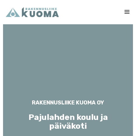
Siirry
sisältöön
Me
RAKENNUSLIIKE KUOMA OY
Pajulahden koulu ja
päiväkoti