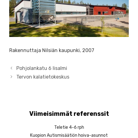
Rakennuttaja Nilsiän kaupunki, 2007
A
Pohjolankatu 6 Iisalmi
r
Tervon kalatietokeskus
t
i
k
k
e
Viimeisimmät referenssit
l
i
Teletie 4-6 rph
e
Kuopion Autismisäätiön hoiva-asunnot