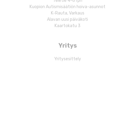
Teletie 4-6 rph
Kuopion Autismisäätiön hoiva-asunnot
K-Rauta, Varkaus
Alavan uusi päiväkoti
Kaartokatu 3
Yritys
Yritysesittely
Referenssit
Rekrytointi
Laskutustiedot
Yhteystiedot
© Rakennusliike Kuoma Oy 2026