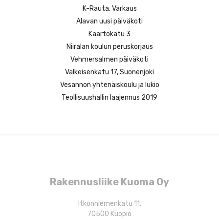
n
K-Rauta, Varkaus
s
Alavan uusi päiväkoti
e
Kaartokatu 3
l
Niiralan koulun peruskorjaus
a
Vehmersalmen päiväkoti
u
Valkeisenkatu 17, Suonenjoki
s
Vesannon yhtenäiskoulu ja lukio
Teollisuushallin laajennus 2019
Rakennusliike Kuoma Oy
Itkonniemenkatu 11,
70500 Kuopio