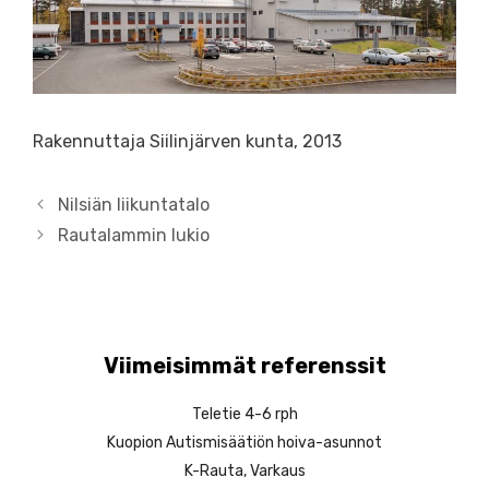
Rakennuttaja Siilinjärven kunta, 2013
A
Nilsiän liikuntatalo
r
Rautalammin lukio
t
i
k
k
e
Viimeisimmät referenssit
l
i
Teletie 4-6 rph
e
Kuopion Autismisäätiön hoiva-asunnot
n
K-Rauta, Varkaus