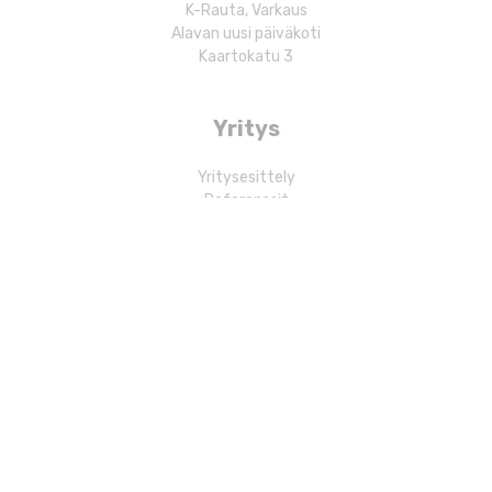
K-Rauta, Varkaus
Alavan uusi päiväkoti
Kaartokatu 3
Yritys
Yritysesittely
Referenssit
Rekrytointi
Laskutustiedot
Yhteystiedot
© Rakennusliike Kuoma Oy 2026