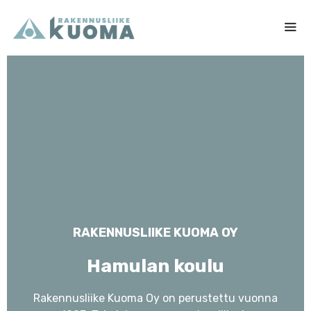
Siirry
sisältöön
Me
RAKENNUSLIIKE KUOMA OY
Hamulan koulu
Rakennusliike Kuoma Oy on perustettu vuonna