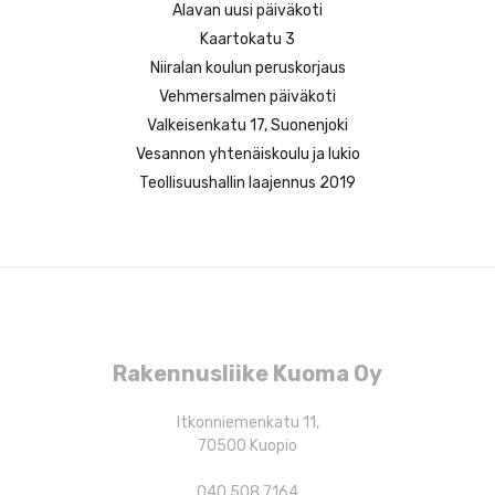
s
Alavan uusi päiväkoti
e
Kaartokatu 3
l
Niiralan koulun peruskorjaus
a
Vehmersalmen päiväkoti
u
Valkeisenkatu 17, Suonenjoki
s
Vesannon yhtenäiskoulu ja lukio
Teollisuushallin laajennus 2019
Rakennusliike Kuoma Oy
Itkonniemenkatu 11,
70500 Kuopio
040 508 7164